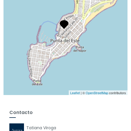
Leaflet
| ©
OpenStreetMap
contributors
Contacto
Tatiana Viroga