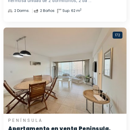
hermosa unidad de 2 dormitorios, 2 ba ...
2
2 Dorms.
2 Baños
Sup. 62 m
172
PENÍNSULA
Apartamento en venta Peninsula,