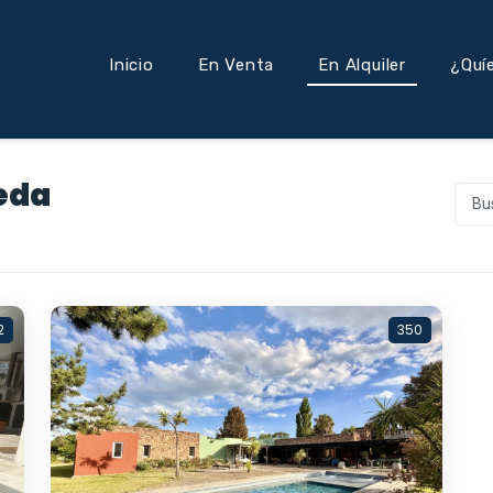
Inicio
En Venta
En Alquiler
¿Quí
eda
Bu
2
350