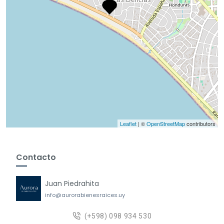
Leaflet
| ©
OpenStreetMap
contributors
Contacto
Juan Piedrahita
info@aurorabienesraices.uy
(+598) 098 934 530